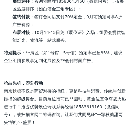
展位选择
：咨询蒋经理18583613160（微信同号），按展
区热度排序（如白酒金三角专区）；
签约付款
：签订合同后支付70%定金，9月前预定可享8折
广告资源；
布展对接
：10月14-15日凭《展位证》入场，组委会提供智
能灯光、物流等一站式服务。
特别提示
：**展区（如1号馆、5号馆）预定率已超85%，建议
企业组团参展享定制化展位及**会刊封面广告。
抢占先机，即刻行动
南京
秋糖
不仅是商贸对接的枢纽，更是科技与消费、传统与创新
碰撞的超级舞台。目前展位招商已**启动，黄金位置争夺战火热
进行中！抢占优势展位请联系蒋经理18583613160（微信同
号），或扫描官网二维码咨询。让我们共同见证“一颗秋糖甜两
头”的行业盛景！