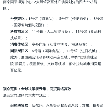
南京国际博览中心12大展馆及室外广场将划分为四大**功能
区：
**交易区
：1号馆（调味品）、5号馆（传统酒类）、3号馆
（国际葡萄酒与烈酒）；
科技前沿区
：11号馆（人工智能设备）、13号馆（食品科
技成果）；
消费体验区
：室外广场（江苏**美食、潮酒品鉴）；
国际展团区
：6号馆（国际食品）、12号馆（进口机械）。
此外，展城融合活动将联动南京全域，举办“
秋糖
赏味金
陵”消费月，覆盖餐饮、文旅等领域，预计拉动城市消费超
百亿元。
观众范围：全球决策者云集，商贸网络高效
展会定向邀约六大类**观众：
采购决策层
：沃尔玛、永辉等商超采购总监，京东、拼多多