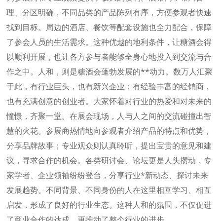
理、分区明确，不同品类的产品陈列有序，方便参观者快速
找到目标。周边的酒店、餐饮等配套设施也全力配合，保障
了参会人员的生活需求。这种优越的地利条件，让
糖酒会
得
以顺利开展，也让各方参与者能够全身心地投入到交流与合
作之中。人和，则是糖酒会蓬勃发展的**动力。数万人汇聚
于此，有行业巨头，也有新兴企业；有经验丰富的经销商，
也有充满创意的创业者。大家怀着对行业的热爱和对未来的
憧憬，齐聚一堂。在展会现场，人与人之间的交流碰撞出智
慧的火花。参展商热情地向参观者介绍产品的特点和优势，
分享品牌故事；专业观众则认真聆听，提出宝贵的意见和建
议，寻求合作的机会。各类研讨会、论坛更是人头攒动，专
家学者、企业领袖纷纷登台，分享行业*新动态、探讨未来
发展趋势。不同背景、不同身份的人在这里相互学习、相互
启发，形成了良好的行业生态。这种人和的氛围，不仅促进
了商业合作的达成，更推动了整个行业的进步。