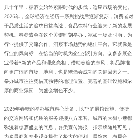
几十年里，
糖酒会
始终紧跟时代的步伐，适应市场的变化。
2026年，全球经济在经历一系列挑战后逐渐复苏，消费者对
于品质生活的追求日益高涨，食品饮料行业迎来了新的发展
契机。
春糖
盛会在这个关键时刻举办，宛如一场及时雨，为
行业提供了交流合作、洞察市场趋势的绝佳平台。它就像是
行业的风向标，在恰当的时机为企业指引方向。众多参展企
业带着*新的产品和理念亮相，借助
春糖
的东风，将品牌推
向更广阔的市场。地利，也是
糖酒会
成功的关键因素之一。
举办城市往往凭借其独特的地理位置、完善的基础设施和浓
厚的商业氛围，为盛会增色不少。
2026年
春糖
的举办城市精心筹备，以**的展馆设施、便捷
的交通网络和优质的服务迎接八方来客。城市的大街小巷都
弥漫着糖酒盛会的气息，各类宣传海报、指示牌随处可见，
为参展商和专业观众提供了极大的便利。展馆内，布局合