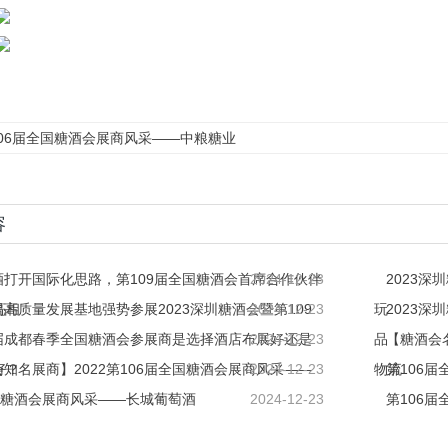
106届全国糖酒会展商风采——中粮糖业
容
酒打开国际化思路，第109届全国糖酒会首席合作伙伴
2024-12-23
2023
亮相
高质量发展基地强势参展2023深圳糖酒会暨第109
2024-12-23
玩
2023
06届成都春季全国糖酒会参展商是选择酒店布展好还是
2024-12-23
品
【糖酒会
好？
知名展商】2022第106届全国糖酒会展商风采——
2024-12-23
物流
第106
国糖酒会展商风采——长城葡萄酒
2024-12-23
第106