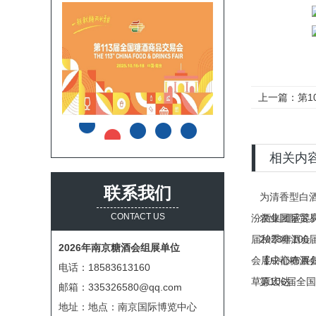
上一篇：
第
相关内
联系我们
为清香型白
CONTACT US
汾酒集团盛装
农业国际贸易
届秋季糖酒会
2023年1
2026年南京糖酒会组展单位
会展中心布展
【成都糖酒会
电话：18583613160
草原宏达
第106届全
邮箱：335326580@qq.com
地址：地点：南京国际博览中心