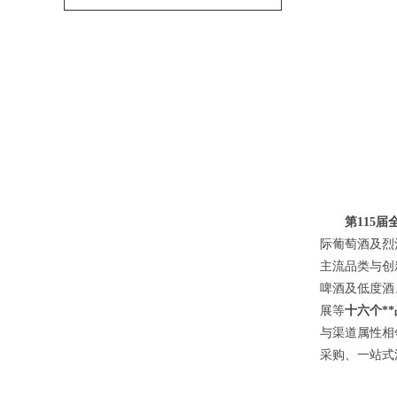
第115届
际葡萄酒及烈
主流品类与创
啤酒及低度酒
展等
十六个*
与渠道属性相
采购、一站式