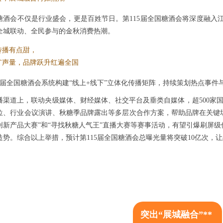
糖酒会不仅是行业盛会，更是百姓节日。第115届全国糖酒会将深度融入江
全城联动、全民参与的金秋消费热潮。
传播有点甜，
扩声量，品牌跃升红遍全国
15届全国糖酒会系统构建“线上+线下”立体化传播矩阵，持续策划热点事件
播渠道上，联动央级媒体、财经媒体、社交平台及垂类自媒体，超500家
位、行业会议演讲、
秋糖
季品牌露出等多层次合作方案，帮助品牌在关键
创新产品大赛”和“寻找
秋糖
人气王”直播大赛等赛事活动，有望引爆刷屏级
造势。综合以上举措，预计第115届全国糖酒会总曝光量将突破10亿次，
突出“展城融合”**