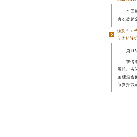
全国
再次掀起
秘笈五：
立体矩阵
第1
在传
展馆广告
国糖酒会
节奏持续