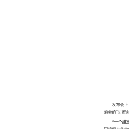
发布会上
酒会
的“甜蜜
“一个甜