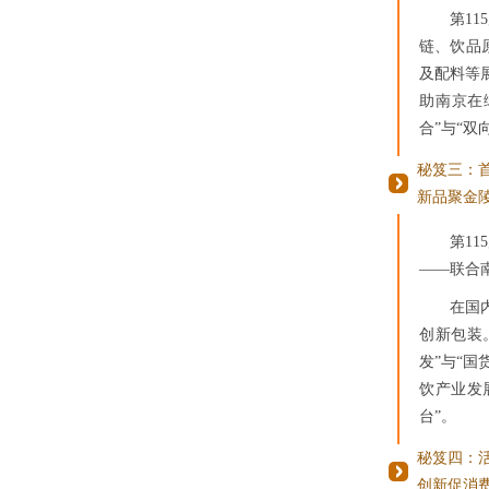
第1
链、饮品
及配料等
助南京在
合”与“双
秘笈三：
新品聚金
第1
——联合
在国
创新包装
发”与“
饮产业发
台”。
秘笈四：
创新促消