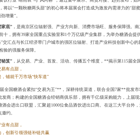
食饮行业“晴雨表”与“风向标”，通过集中展示、商贸对接、趋势发布，始
，将以“一颗
秋糖
两头甜”的初心将本届展会打造成为激发内需潜力的“甜蜜
强劲增量”。
蜜家底”
，是南京区位辐射强、产业方向新、消费市场旺、服务保障强。南京凭
国前十，拥有39家全国重点实验室和1个万亿级产业集群，为举办糖酒会提
路”交汇点与长江经济带门户城市的强区位辐射、打造产业科技创新中心
检验的强服务保障。
蜜秘笈”
，从交易、产业、首发、活动、传播五个维度，**揭示第115届全
交易有点甜，
，铺就千万市场“快车道”
15届全国糖酒会紧扣“交易为王”**，深耕传统渠道，联合全国7家**批发
批发商；构建的全国糖酒会经销商俱乐部，拥有千亿级采购能力，上届现场
糖酒会进出口联盟，汇聚超1000位食品酒饮进出口商。在这三大平台外
点邀约。
产业有点甜，
动，创新引领强链补链共赢