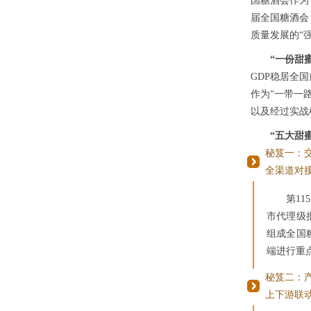
国
糖酒会
作为
届全国
糖酒会
质量发展的“
“一份甜
GDP稳居全
作为“一带一
以及经过实战
“五大甜
秘笈一：
全渠道对接
第1
市代理级
组成全国
端进行重
秘笈二：
上下游联