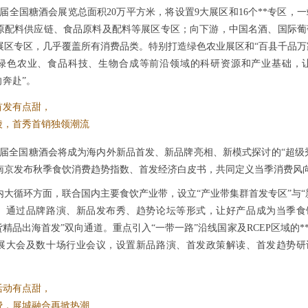
15届全国糖酒会展览总面积20万平方米，将设置9大展区和16个**专区
原配料供应链、食品原料及配料等展区专区；向下游，中国名酒、国际葡
展区专区，几乎覆盖所有消费品类。特别打造绿色农业展区和“百县千品万
绿色农业、食品科技、生物合成等前沿领域的科研资源和产业基础，
向奔赴”。
首发有点甜，
陵，首秀首销独领潮流
15届全国糖酒会将成为海内外新品首发、新品牌亮相、新模式探讨的“超级
南京发布秋季食饮消费趋势指数、首发经济白皮书，共同定义当季消费风
内大循环方面，联合国内主要食饮产业带，设立“产业带集群首发专区”与“
。通过品牌路演、新品发布秀、趋势论坛等形式，让好产品成为当季食
国货精品出海首发”双向通道。重点引入“一带一路”沿线国家及RCEP区域
展大会及数十场行业会议，设置新品路演、首发政策解读、首发趋势研
活动有点甜，
费，展城融合再掀热潮