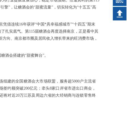
终为行业提振发展信心，稳定市场预期。恰逢其时的第115
引擎”，让
糖酒会
的“甜蜜流量”，切实转化为“十五五”高
借连续16年获评“中国*具幸福感城市”“十四五”期末
供了扎实底气。第115届糖酒会再度选择南京，正是看中其
的新方向、南京都市圈及居民收入增长带来的旺消费市场，
国糖酒会搭建的“甜蜜舞台”。
市场组建的全国糖酒会大市场联盟，服务超5000户主流省
签约额突破200亿元；牵头8家口岸省市进出口商会，
，还将对近20万江苏及周边六省的大经销商与连锁零售终